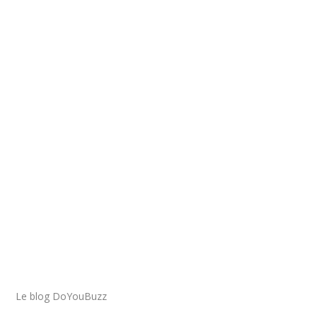
BESOIN D'UN COUP DE MAIN
POUR VOTRE CV ?
Suivez les instructions de notre créateur de CV.
Simple. Rapide. Pro.
Créer mon CV
Le blog DoYouBuzz