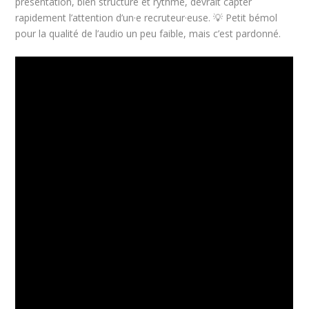
présentation, bien structuré et rythmé, devrait capter
rapidement l’attention d’un·e recruteur·euse. 💡 Petit bémol
pour la qualité de l’audio un peu faible, mais c’est pardonné.