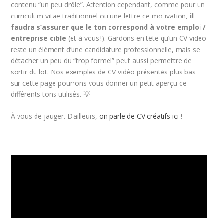
contenu “un peu drôle”. Attention cependant, comme pour un
curriculum vitae traditionnel ou une lettre de motivation,
il
faudra s’assurer que le ton correspond à votre emploi /
entreprise cible
(et à vous !). Gardons en tête qu’un CV vidéo
reste un élément d’une candidature professionnelle, mais se
détacher un peu du “trop formel” peut aussi permettre de
sortir du lot. Nos exemples de CV vidéo présentés plus bas
sur cette page pourrons vous donner un petit aperçu de
différents tons utilisés. 💡
À vous de jauger. D’ailleurs,
on parle de CV créatifs ici
!