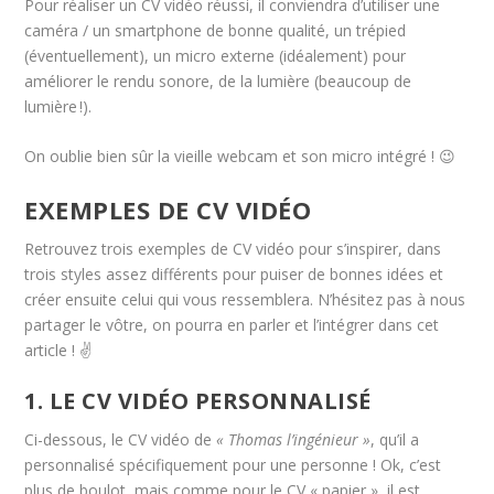
Pour réaliser un CV vidéo réussi, il conviendra d’utiliser une
caméra / un smartphone de bonne qualité, un trépied
(éventuellement), un micro externe (idéalement) pour
améliorer le rendu sonore, de la lumière (beaucoup de
lumière !).
On oublie bien sûr la vieille webcam et son micro intégré ! 😉
EXEMPLES DE CV VIDÉO
Retrouvez trois exemples de CV vidéo pour s’inspirer, dans
trois styles assez différents pour puiser de bonnes idées et
créer ensuite celui qui vous ressemblera. N’hésitez pas à nous
partager le vôtre, on pourra en parler et l’intégrer dans cet
article ! ✌️
1. LE CV VIDÉO PERSONNALISÉ
Ci-dessous, le CV vidéo de
« Thomas l’ingénieur »
, qu’il a
personnalisé spécifiquement pour une personne ! Ok, c’est
plus de boulot, mais comme pour le CV « papier », il est