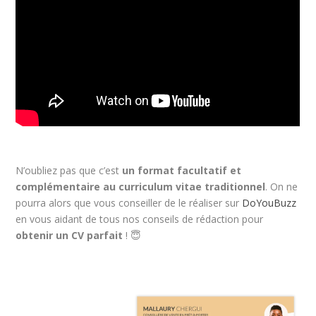
N’oubliez pas que c’est
un format facultatif et
complémentaire au curriculum vitae traditionnel
. On ne
pourra alors que vous conseiller de le réaliser sur
DoYouBuzz
en vous aidant de tous nos conseils de rédaction pour
obtenir un CV parfait
! 😇