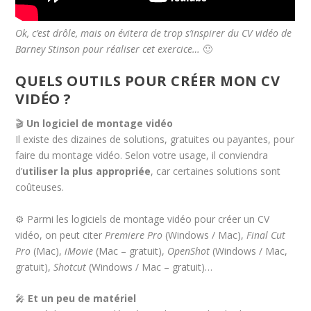
Ok, c’est drôle, mais on évitera de trop s’inspirer du CV vidéo de
Barney Stinson pour réaliser cet exercice…
🙂
QUELS OUTILS POUR CRÉER MON CV
VIDÉO ?
🎬
Un logiciel de montage vidéo
Il existe des dizaines de solutions, gratuites ou payantes, pour
faire du montage vidéo. Selon votre usage, il conviendra
d’
utiliser la plus appropriée
, car certaines solutions sont
coûteuses.
⚙️ Parmi les logiciels de montage vidéo pour créer un CV
vidéo, on peut citer
Premiere Pro
(Windows / Mac),
Final Cut
Pro
(Mac),
iMovie
(Mac – gratuit),
OpenShot
(Windows / Mac,
gratuit),
Shotcut
(Windows / Mac – gratuit)…
🎤
Et un peu de matériel