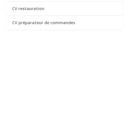
CV restauration
CV préparateur de commandes
BESOIN D'UN COUP DE MAIN
POUR VOTRE CV ?
Suivez les instructions de notre créateur de CV.
Simple. Rapide. Pro.
Créer mon CV