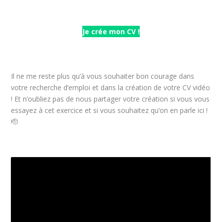
Je crée mon CV !
Il ne me reste plus qu’à vous souhaiter bon courage dans
votre recherche d’emploi et dans la création de votre CV vidéo
! Et n’oubliez pas de nous partager votre création si vous vous
essayez à cet exercice et si vous souhaitez qu’on en parle ici !
🫡